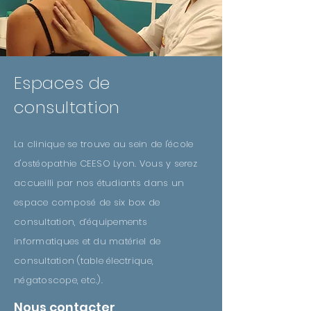
Espaces de
consultation
La clinique se trouve au sein de l'école
d'ostéopathie CEESO Lyon. Vous y serez
accueilli par nos étudiants dans un
espace composé de six box de
consultation, d’équipements
informatiques et du matériel de
consultation (table électrique,
négatoscope, etc.).
Nous contacter