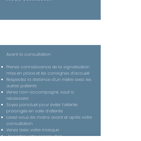
CONSULTATION
Avant la consultation
Prenez connaissance de la signalisation
mise en place et les consignes d’accueil
Respectez la distance d’un mètre avec les
autres patients
Venez non-accompagné, sauf si
nécessaire
Soyez ponctuel pour éviter l’attente
prolongée en salle d’attente
Lavez-vous les mains avant et après votre
consultation
Venez avec votre masque
Apportez votre propre stylo.